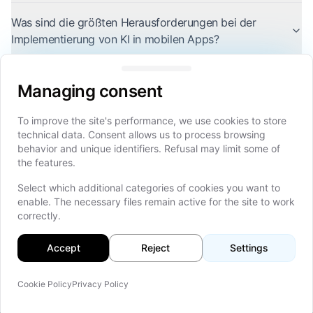
Was sind die größten Herausforderungen bei der
Implementierung von KI in mobilen Apps?
Managing consent
Managing consent
To improve the site's performance, we use cookies to store
technical data. Consent allows us to process browsing
behavior and unique identifiers. Refusal may limit some of
the features.
Komplette IT-Dienstleistungen von der Strategie über das
Design bis hin zur Entwicklung und Skalierung, unterstützt
Select which additional categories of cookies you want to
durch spezialisierte Konzernunternehmen und Partner.
enable. The necessary files remain active for the site to work
correctly.
Verified Company
Verbinde dich auf LinkedIn
Accept
Reject
Settings
Schnellzugriff
Cookie Policy
Privacy Policy
Auf d
Startseite