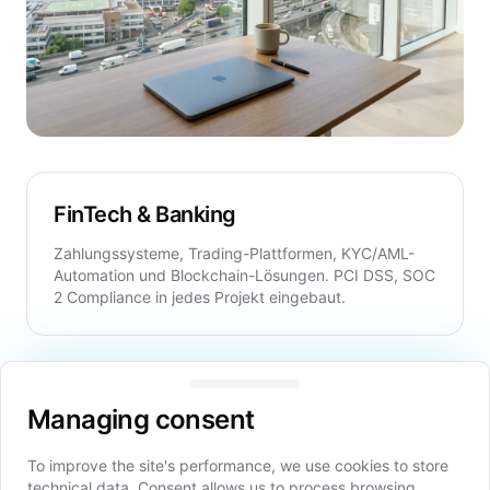
FinTech & Banking
Zahlungssysteme, Trading-Plattformen, KYC/AML-
Automation und
Blockchain-Lösungen
. PCI DSS, SOC
2 Compliance in jedes Projekt eingebaut.
Managing consent
Healthcare & MedTech
Managing consent
Patientenportale, EHR-Integrationen, Telemedizin
und KI-Diagnostik — gebaut mit HIPAA und GDPR
To improve the site's performance, we use cookies to store
Compliance von Architektur bis Deployment.
technical data. Consent allows us to process browsing