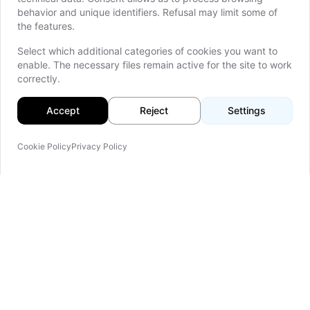
behavior and unique identifiers. Refusal may limit some of
the features.
Select which additional categories of cookies you want to
E-Commerce & Retail
enable. The necessary files remain active for the site to work
correctly.
Maßgeschneiderte Storefronts
,
Bestandsmanagement, Order Fulfillment und KI-
Accept
Reject
Settings
gestützte Recommendation Engines für
personalisierte Kundenerlebnisse.
Cookie Policy
Privacy Policy
Logistik & Supply Chain
Flottenmanagement, Lager-Automation,
Routenoptimierung mit ML und Echtzeit-
Sendungsverfolgungsplattformen mit
Dedicated
Teams
.