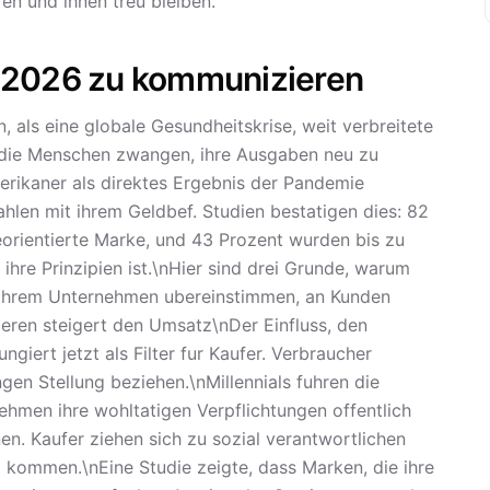
en und ihnen treu bleiben.
e 2026 zu kommunizieren
 als eine globale Gesundheitskrise, weit verbreitete
n die Menschen zwangen, ihre Ausgaben neu zu
rikaner als direktes Ergebnis der Pandemie
en mit ihrem Geldbef. Studien bestatigen dies: 82
eorientierte Marke, und 43 Prozent wurden bis zu
 ihre Prinzipien ist.\nHier sind drei Grunde, warum
it Ihrem Unternehmen ubereinstimmen, an Kunden
ren steigert den Umsatz\nDer Einfluss, den
iert jetzt als Filter fur Kaufer. Verbraucher
en Stellung beziehen.\nMillennials fuhren die
men ihre wohltatigen Verpflichtungen offentlich
en. Kaufer ziehen sich zu sozial verantwortlichen
z kommen.\nEine Studie zeigte, dass Marken, die ihre