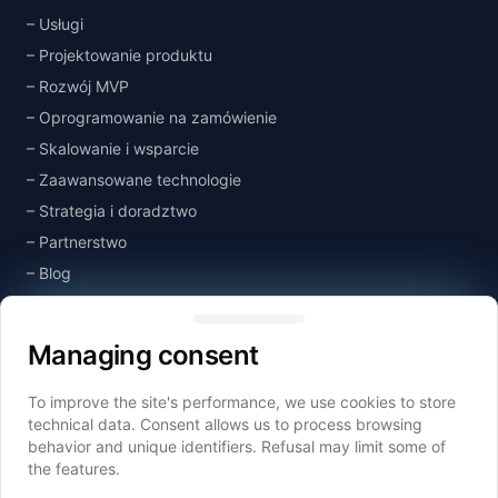
Usługi
Projektowanie produktu
Rozwój MVP
Oprogramowanie na zamówienie
Skalowanie i wsparcie
Zaawansowane technologie
Strategia i doradztwo
Partnerstwo
Blog
Managing consent
Baza wiedzy
Kontakt
Managing consent
To improve the site's performance, we use cookies to store
Spółki Grupy
technical data. Consent allows us to process browsing
Idealogic
behavior and unique identifiers. Refusal may limit some of
the features.
Idealogic Design