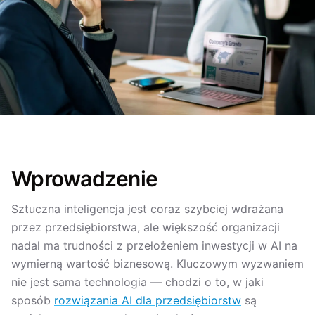
Wprowadzenie
Sztuczna inteligencja jest coraz szybciej wdrażana
przez przedsiębiorstwa, ale większość organizacji
nadal ma trudności z przełożeniem inwestycji w AI na
wymierną wartość biznesową. Kluczowym wyzwaniem
nie jest sama technologia — chodzi o to, w jaki
sposób
rozwiązania AI dla przedsiębiorstw
są