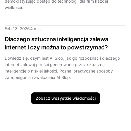
demokratyzując dostęp do technologii dla firm każdej
wielkości.
Feb 13, 2026
4 min
Dlaczego sztuczna inteligencja zalewa
internet i czy można to powstrzymać?
Dowiedz się, czym jest AI Slop, jak go rozpoznać i dlaczego
internet zalewają treści generowane przez sztuczną
inteligencję o niskiej jakości. Poznaj praktyczne sposoby
zapobiegania i zwalczania AI Slop.
Zobacz wszystkie wiadomości