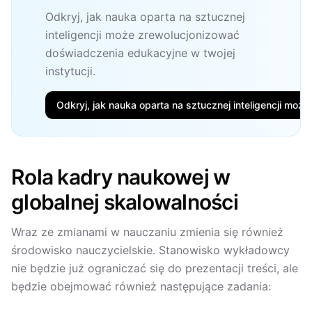
Odkryj, jak nauka oparta na sztucznej
inteligencji może zrewolucjonizować
doświadczenia edukacyjne w twojej
instytucji.
Odkryj, jak nauka oparta na sztucznej inteligencji moż
Rola kadry naukowej w
globalnej skalowalności
Wraz ze zmianami w nauczaniu zmienia się również
środowisko nauczycielskie. Stanowisko wykładowcy
nie będzie już ograniczać się do prezentacji treści, ale
będzie obejmować również następujące zadania: