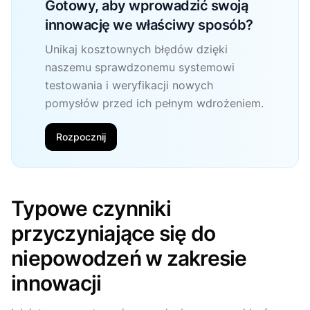
Gotowy, aby wprowadzić swoją
innowację we właściwy sposób?
Unikaj kosztownych błędów dzięki
naszemu sprawdzonemu systemowi
testowania i weryfikacji nowych
pomysłów przed ich pełnym wdrożeniem.
Rozpocznij
Typowe czynniki
przyczyniające się do
niepowodzeń w zakresie
innowacji