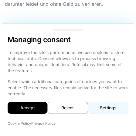
darunter leidet und ohne Geld zu verlieren.
Managing consent
Durch die Implementierung einer Betrugsanalyse
auf dem Mainframe mit Umbrella.ai und dem
Managing consent
Telum-Chip von IBM können 100 % deiner
Transaktionen in Echtzeit über Deep-Learning-
To improve the site's performance, we use cookies to store
Modelle ausgeführt werden, wodurch Betrugsfälle
technical data. Consent allows us to process browsing
behavior and unique identifiers. Refusal may limit some of
bei einer durchschnittlichen Tier-1-Bank um 120
the features.
Millionen US-Dollar pro Jahr reduziert werden
können.
Select which additional categories of cookies you want to
enable. The necessary files remain active for the site to work
correctly.
Umbrella-Architektur, IBM z16
Accept
Reject
Settings
und KI-Agilität
Cookie Policy
Privacy Policy
Auf d
Die Zusammenarbeit von Umbrella mit KI und dem IBM