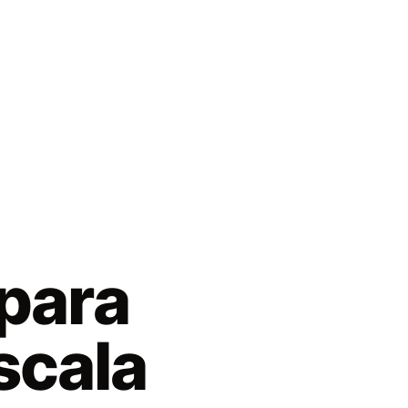
 para
scala