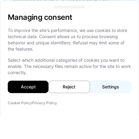
Managing consent
estándares de calidad técnica y fiabilidad empresarial.
Managing consent
To improve the site's performance, we use cookies to store
Matching Inteligente
technical data. Consent allows us to process browsing
behavior and unique identifiers. Refusal may limit some of
Nuestros equipos de ventas y agentes potenciados por
the features.
IA identifican matches más rápidos y mejor ajustados
entre clientes y socios.
Select which additional categories of cookies you want to
enable. The necessary files remain active for the site to work
correctly.
Ejecución Escalable
Accept
Reject
Settings
La colaboración entre equipos de producto, freelancers
y agencias permite que los proyectos escalen sin
Cookie Policy
Privacy Policy
problemas.