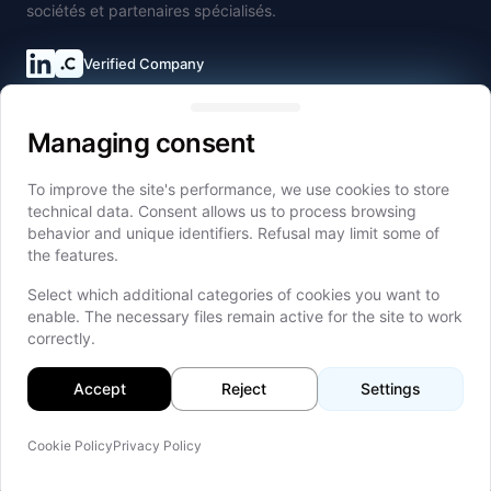
sociétés et partenaires spécialisés.
Verified Company
Connecte-toi sur LinkedIn
Managing consent
Managing consent
Liens rapides
Accueil
To improve the site's performance, we use cookies to store
technical data. Consent allows us to process browsing
À propos
behavior and unique identifiers. Refusal may limit some of
Services
the features.
Design de produit
Select which additional categories of cookies you want to
Développement de MVP
enable. The necessary files remain active for the site to work
Logiciels sur mesure
correctly.
Évolutivité et support
Accept
Reject
Settings
Technologies avancées
Stratégie et conseil
Cookie Policy
Privacy Policy
Partenariat
Sur c
Blog