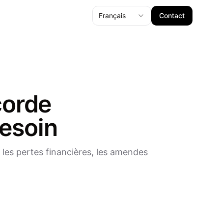
Français
Contact
corde
besoin
 les pertes financières, les amendes