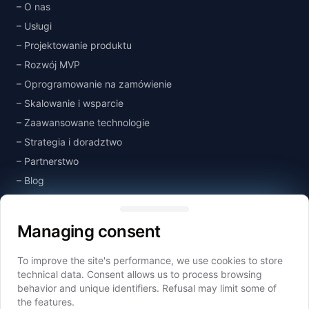
O nas
Usługi
Projektowanie produktu
Rozwój MVP
Oprogramowanie na zamówienie
Skalowanie i wsparcie
Zaawansowane technologie
Strategia i doradztwo
Partnerstwo
Blog
Managing consent
Baza wiedzy
Kontakt
Managing consent
To improve the site's performance, we use cookies to store
Spółki Grupy
technical data. Consent allows us to process browsing
Idealogic
behavior and unique identifiers. Refusal may limit some of
the features.
Idealogic Design