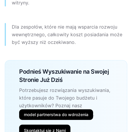
witryny.
Dla zespołów, które nie mają wsparcia rozwoju
wewnętrznego, całkowity koszt posiadania może
być wyższy niż oczekiwano.
Podnieś Wyszukiwanie na Swojej
Stronie Już Dziś
Potrzebujesz rozwiązania wyszukiwania,
które pasuje do Twojego budżetu i
użytkowników? Poznaj nasz
.
model partnerstwa do wdrożenia
Skontaktuj się z Nami