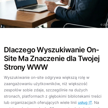
Dlaczego Wyszukiwanie On-
Site Ma Znaczenie dla Twojej
Strony WWW
Wyszukiwanie on-site odgrywa większą rolę w
zaangażowaniu użytkowników, niż większość
zespołów sobie zdaje, szczególnie na dużych
stronach, platformach z głębokimi bibliotekami treści
lub organizacjach oferujących wiele linii
usług IT
. Na