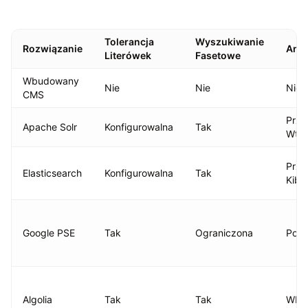
Tolerancja
Wyszukiwanie
Rozwiązanie
Anal
Literówek
Fasetowe
Wbudowany
Nie
Nie
Nie
CMS
Prze
Apache Solr
Konfigurowalna
Tak
Wtyc
Prze
Elasticsearch
Konfigurowalna
Tak
Kiba
Google PSE
Tak
Ograniczona
Pod
Algolia
Tak
Tak
Wbu