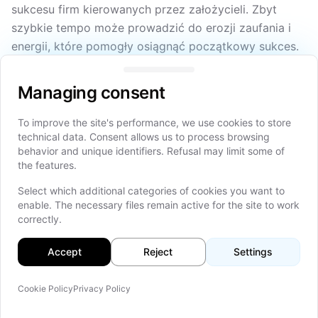
sukcesu firm kierowanych przez założycieli. Zbyt
szybkie tempo może prowadzić do erozji zaufania i
energii, które pomogły osiągnąć początkowy sukces.
Managing consent
Zapytaj mnie, co chcesz zmienić, zanim zapytasz
mnie, co chcesz zachować?
Pierwsze 90–120 dni
Managing consent
następców powinno być czasem słuchania, obserwacji
i rozszyfrowywania niepisanych zasad. Przed zmianą
To improve the site's performance, we use cookies to store
technical data. Consent allows us to process browsing
kultury powinniście obserwować założyciela,
behavior and unique identifiers. Refusal may limit some of
konsultować się z długoletnimi członkami zespołu i
the features.
poznać zasady funkcjonowania kultury. Szok można
Select which additional categories of cookies you want to
zmniejszyć, wprowadzając zmiany etapami.
enable. The necessary files remain active for the site to work
correctly.
Minimalizowanie trwałego wpływu
założyciela
Accept
Reject
Settings
Chociaż założyciele nie mają oficjalnego tytułu, mogą
Cookie Policy
Privacy Policy
nadal mieć znaczący autorytet kulturowy i siłę
Na tej
emocjonalną. Dobrym przykładem jest
Dell