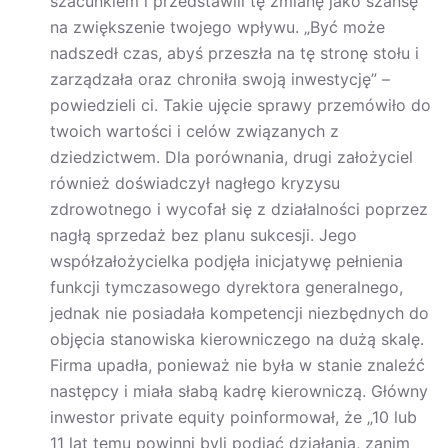
szacunkiem i przedstawili tę zmianę jako szansę
na zwiększenie twojego wpływu. „Być może
nadszedł czas, abyś przeszła na tę stronę stołu i
zarządzała oraz chroniła swoją inwestycję” –
powiedzieli ci. Takie ujęcie sprawy przemówiło do
twoich wartości i celów związanych z
dziedzictwem. Dla porównania, drugi założyciel
również doświadczył nagłego kryzysu
zdrowotnego i wycofał się z działalności poprzez
nagłą sprzedaż bez planu sukcesji. Jego
współzałożycielka podjęła inicjatywę pełnienia
funkcji tymczasowego dyrektora generalnego,
jednak nie posiadała kompetencji niezbędnych do
objęcia stanowiska kierowniczego na dużą skalę.
Firma upadła, ponieważ nie była w stanie znaleźć
następcy i miała słabą kadrę kierowniczą. Główny
inwestor private equity poinformował, że „10 lub
11 lat temu powinni byli podjąć działania, zanim