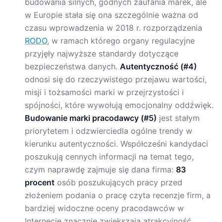
budowania silnych, godnych zaufania marek, ale
w Europie stała się ona szczególnie ważna od
czasu wprowadzenia w 2018 r. rozporządzenia
RODO
, w ramach którego organy regulacyjne
przyjęły najwyższe standardy dotyczące
bezpieczeństwa danych.
Autentyczność (#4)
odnosi się do rzeczywistego przejawu wartości,
misji i tożsamości marki w przejrzystości i
spójności, które wywołują emocjonalny oddźwięk.
Budowanie marki pracodawcy (#5)
jest stałym
priorytetem i odzwierciedla ogólne trendy w
kierunku autentyczności. Współcześni kandydaci
poszukują cennych informacji na temat tego,
czym naprawdę zajmuje się dana firma:
83
procent
osób poszukujących pracy przed
złożeniem podania o pracę czyta recenzje firm, a
bardziej widoczne oceny pracodawców w
Internecie znacznie zwiększają atrakcyjność