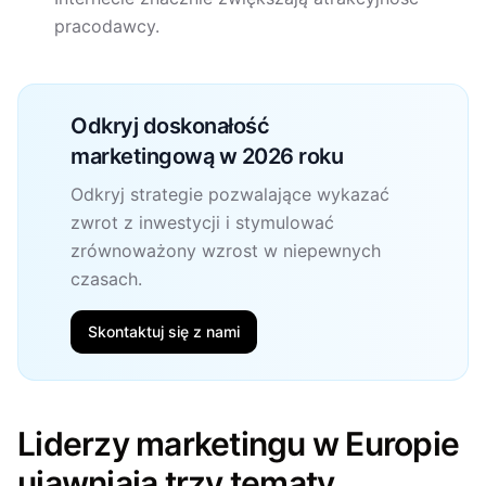
pracodawcy.
Odkryj doskonałość
marketingową w 2026 roku
Odkryj strategie pozwalające wykazać
zwrot z inwestycji i stymulować
zrównoważony wzrost w niepewnych
czasach.
Skontaktuj się z nami
Liderzy marketingu w Europie
ujawniają trzy tematy