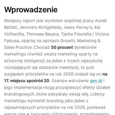
Wprowadzenie
Niniejszy raport jest wynikiem wspólnej pracy Aurelii
Bettati, Jerome'a Konigsfelda, Jesko Perrey'a, Kai
Vollhardta, Thomasa Bauera, Tjarka Freundta i Victora
Fabiusa, opartej na opiniach Growth, Marketing &
Sales Practice. Chociaż
50 procent
dyrektorów
marketingu również uważa marketing oparty na
sztucznej inteligencji za jeden z trzech najszybciej
rozwijających się obszarów inwestycji, to pod
względem priorytetów na rok 2026 znalazł się on
na
17. miejscu spośród 20
. Szersze wdrożenie
gen AI
i
jego implementacja mogą przyspieszyć efekty działań
brandingowych, które odzyskały swoją siłę. Liderzy
marketingu wymienili branding jako jeden z
najważniejszych priorytetów na rok 2026, ponieważ
wasza rola w tworzeniu różnicowania, przedstawianiu