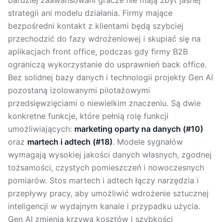
bardziej zaawansowani gracze nie mają zbyt jasnej
strategii ani modelu działania. Firmy mające
bezpośredni kontakt z klientami będą szybciej
przechodzić do fazy wdrożeniowej i skupiać się na
aplikacjach front office, podczas gdy firmy B2B
ograniczą wykorzystanie do usprawnień back office.
Bez solidnej bazy danych i technologii projekty Gen AI
pozostaną izolowanymi pilotażowymi
przedsięwzięciami o niewielkim znaczeniu. Są dwie
konkretne funkcje, które pełnią rolę funkcji
umożliwiających:
marketing oparty na danych (#10)
oraz
martech i adtech (#18)
. Modele sygnałów
wymagają wysokiej jakości danych własnych, zgodnej
tożsamości, czystych pomieszczeń i nowoczesnych
pomiarów. Stos martech i adtech łączy narzędzia i
przepływy pracy, aby umożliwić wdrożenie sztucznej
inteligencji w wydajnym kanale i przypadku użycia.
Gen AI zmienia krzywą kosztów i szybkości