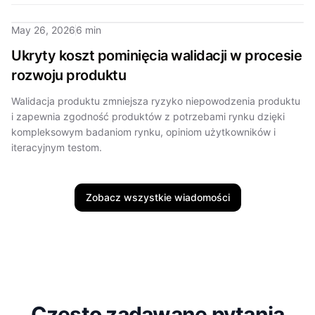
May 26, 2026
6 min
Ukryty koszt pominięcia walidacji w procesie
rozwoju produktu
Walidacja produktu zmniejsza ryzyko niepowodzenia produktu
i zapewnia zgodność produktów z potrzebami rynku dzięki
kompleksowym badaniom rynku, opiniom użytkowników i
iteracyjnym testom.
Zobacz wszystkie wiadomości
Często zadawane pytania