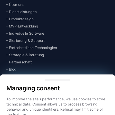
Über uns
Dienstleistungen
Produktdesign
MVP-Entwicklung
Individuelle Software
Skalierung & Support
Fortschrittliche Technologien
Strategie & Beratung
Partnerschaft
Blog
Managing consent
Wissensdatenbank
Kontakt
Managing consent
To improve the site's performance, we use cookies to store
Unternehmensgruppe
technical data. Consent allows us to process browsing
Idealogic
behavior and unique identifiers. Refusal may limit some of
the features.