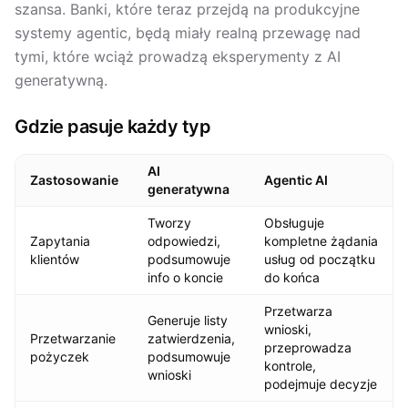
szansa. Banki, które teraz przejdą na produkcyjne
systemy agentic, będą miały realną przewagę nad
tymi, które wciąż prowadzą eksperymenty z AI
generatywną.
Gdzie pasuje każdy typ
AI
Zastosowanie
Agentic AI
generatywna
Tworzy
Obsługuje
Zapytania
odpowiedzi,
kompletne żądania
klientów
podsumowuje
usług od początku
info o koncie
do końca
Przetwarza
Generuje listy
wnioski,
Przetwarzanie
zatwierdzenia,
przeprowadza
pożyczek
podsumowuje
kontrole,
wnioski
podejmuje decyzje