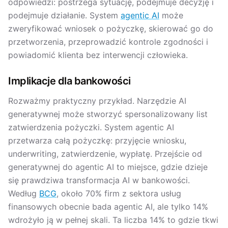
odpowiedzi: postrzega sytuację, podejmuje decyzję i
podejmuje działanie. System
agentic AI
może
zweryfikować wniosek o pożyczkę, skierować go do
przetworzenia, przeprowadzić kontrole zgodności i
powiadomić klienta bez interwencji człowieka.
Implikacje dla bankowości
Rozważmy praktyczny przykład. Narzędzie AI
generatywnej może stworzyć spersonalizowany list
zatwierdzenia pożyczki. System agentic AI
przetwarza całą pożyczkę: przyjęcie wniosku,
underwriting, zatwierdzenie, wypłatę. Przejście od
generatywnej do agentic AI to miejsce, gdzie dzieje
się prawdziwa transformacja AI w bankowości.
Według
BCG
, około 70% firm z sektora usług
finansowych obecnie bada agentic AI, ale tylko 14%
wdrożyło ją w pełnej skali. Ta liczba 14% to gdzie tkwi