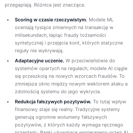
przegapiają. Różnica jest znacząca.
Scoring w czasie rzeczywistym.
Modele ML
oceniają tysiące zmiennych na transakcję w
milisekundach, łapiąc fraudy tożsamości
syntetycznej i przejęcia kont, których statyczne
reguły nie wykrywają.
Adaptacyjne uczenie.
W przeciwieństwie do
systemów opartych na regułach, modele AI ciągle
się przeszkolą na nowych wzorcach fraudów. To
zmniejsza okno między nowym wektorem ataku a
zdolnością systemu do jego wykrycia.
Redukcja fałszywych pozytywów.
To tutaj wpływ
finansowy staje się realny. Tradycyjne systemy
generują ogromne wolumeny fałszywych
pozytywów, z których każdy wymaga ręcznego
przeglądu. Banki używające wspieranego przez AI