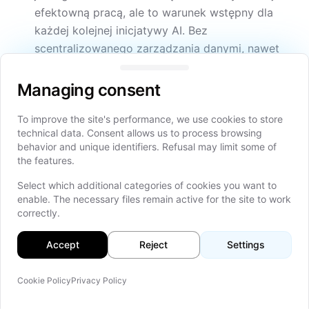
efektowną pracą, ale to warunek wstępny dla
każdej kolejnej inicjatywy AI. Bez
scentralizowanego zarządzania danymi, nawet
Managing consent
najlepsze modele produkują niewiarygodne
wyniki.
Managing consent
Zarządzanie i wyjaśnialność
To improve the site's performance, we use cookies to store
technical data. Consent allows us to process browsing
Regulatorzy oczekują, że banki wyjaśnią, jak modele
behavior and unique identifiers. Refusal may limit some of
the features.
AI podejmują decyzje, szczególnie w przypadku
kredytów i określeń fraudów. To oznacza, że modele
Select which additional categories of cookies you want to
czarnej skrzynki nie są akceptowalne w wielu
enable. The necessary files remain active for the site to work
correctly.
kontekstach bankowych. Banki potrzebują
frameworków wyjaśnialnego AI i procesów
Accept
Reject
Settings
zarządzania ryzykiem modeli, plus ciągłego
monitorowania. Według branżowych badań, 48%
Cookie Policy
Privacy Policy
instytucji finansowych wskazuje zarządzanie jako
Na tej
główną barierę adopcji AI, a 30% martwi się o