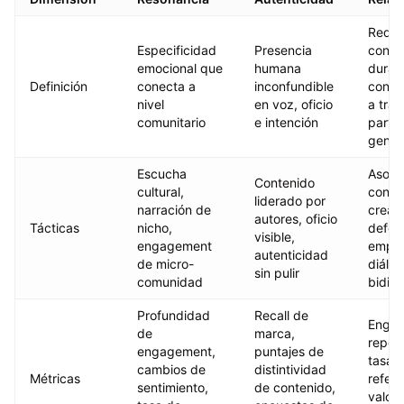
Redes
Especificidad
Presencia
confi
emocional que
humana
durad
Definición
conecta a
inconfundible
const
nivel
en voz, oficio
a tra
comunitario
e intención
partic
genui
Escucha
Asoci
Contenido
cultural,
con
liderado por
narración de
cread
autores, oficio
Tácticas
nicho,
defen
visible,
engagement
emple
autenticidad
de micro-
diálo
sin pulir
comunidad
bidire
Profundidad
Recall de
Enga
de
marca,
repeti
engagement,
puntajes de
tasas
cambios de
distintividad
Métricas
refere
sentimiento,
de contenido,
valor 