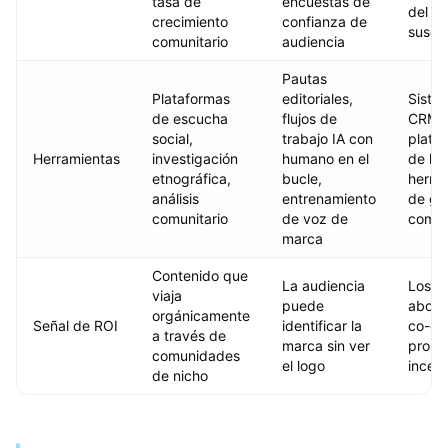
tasa de
encuestas de
del
crecimiento
confianza de
suscri
comunitario
audiencia
Pautas
Plataformas
editoriales,
Siste
de escucha
flujos de
CRM,
social,
trabajo IA con
plata
Herramientas
investigación
humano en el
de lea
etnográfica,
bucle,
herra
análisis
entrenamiento
de ge
comunitario
de voz de
comun
marca
Contenido que
La audiencia
Los cl
viaja
puede
aboga
orgánicamente
Señal de ROI
identificar la
co-cr
a través de
marca sin ver
promp
comunidades
el logo
incent
de nicho