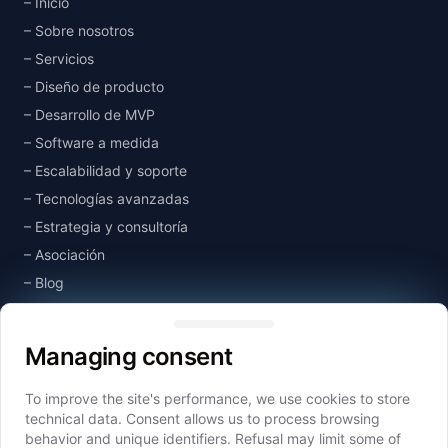
Inicio
Sobre nosotros
Servicios
Diseño de producto
Desarrollo de MVP
Software a medida
Escalabilidad y soporte
Tecnologías avanzadas
Estrategia y consultoría
Asociación
Blog
Managing consent
Base de conocimientos
Contacto
Managing consent
To improve the site's performance, we use cookies to store
Empresas del grupo
technical data. Consent allows us to process browsing
Idealogic
behavior and unique identifiers. Refusal may limit some of